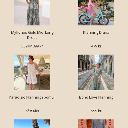
Mykonos Gold Midi Long
Klänning Diana
Dress
539 kr
899 kr
479 kr
Paradisio klänning i bomull
Boho Love klänning
Slutsåld
599 kr