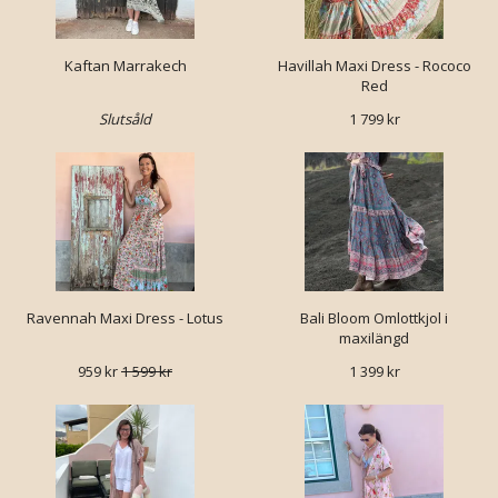
Kaftan Marrakech
Havillah Maxi Dress - Rococo
Red
Slutsåld
1 799 kr
Ravennah Maxi Dress - Lotus
Bali Bloom Omlottkjol i
maxilängd
959 kr
1 599 kr
1 399 kr