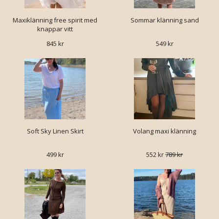
Maxiklänning free spirit med
Sommar klänning sand
knappar vitt
845 kr
549 kr
Soft Sky Linen Skirt
Volang maxi klänning
499 kr
552 kr
789 kr