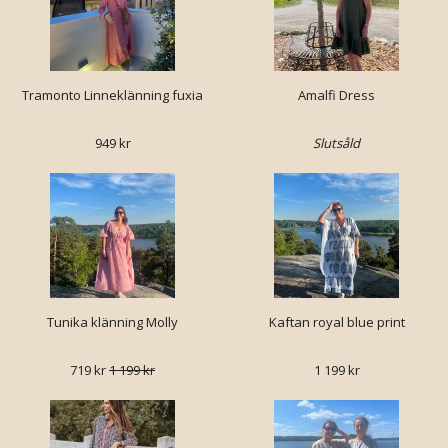
Tramonto Linneklänning fuxia
Amalfi Dress
949 kr
Slutsåld
Tunika klänning Molly
Kaftan royal blue print
719 kr
1 199 kr
1 199 kr