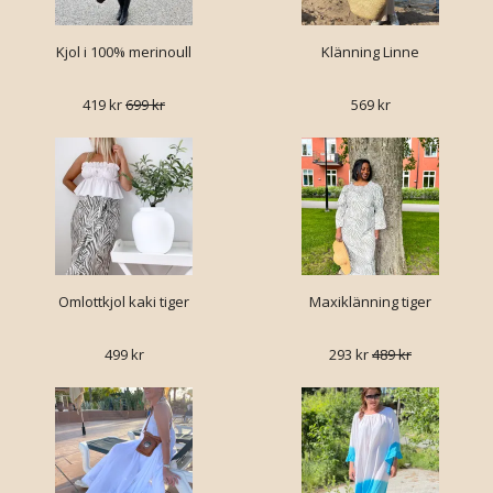
Kjol i 100% merinoull
Klänning Linne
419 kr
699 kr
569 kr
Omlottkjol kaki tiger
Maxiklänning tiger
499 kr
293 kr
489 kr