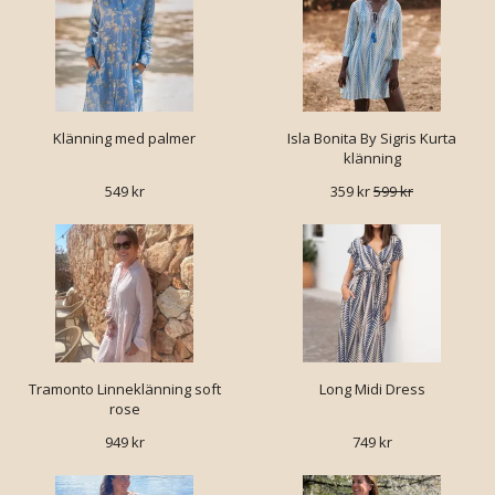
Klänning med palmer
Isla Bonita By Sigris Kurta
klänning
549 kr
359 kr
599 kr
Tramonto Linneklänning soft
Long Midi Dress
rose
949 kr
749 kr