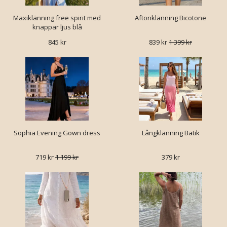
Maxiklänning free spirit med
Aftonklänning Bicotone
knappar ljus blå
845 kr
839 kr
1 399 kr
Sophia Evening Gown dress
Långklänning Batik
719 kr
1 199 kr
379 kr