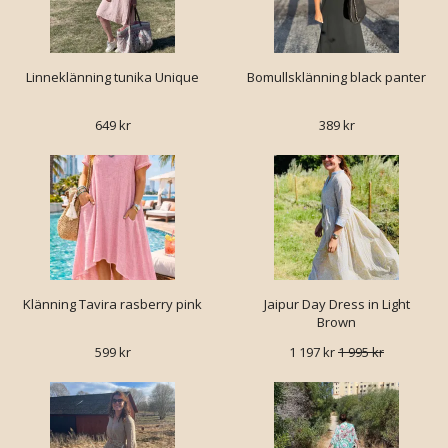
Linneklänning tunika Unique
Bomullsklänning black panter
649 kr
389 kr
Klänning Tavira rasberry pink
Jaipur Day Dress in Light
Brown
599 kr
1 197 kr
1 995 kr