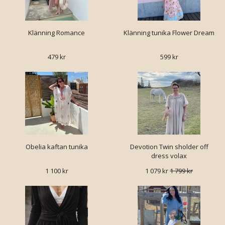
Klänning Romance
Klänning tunika Flower Dream
479 kr
599 kr
Obelia kaftan tunika
Devotion Twin sholder off
dress volax
1 100 kr
1 079 kr
1 799 kr