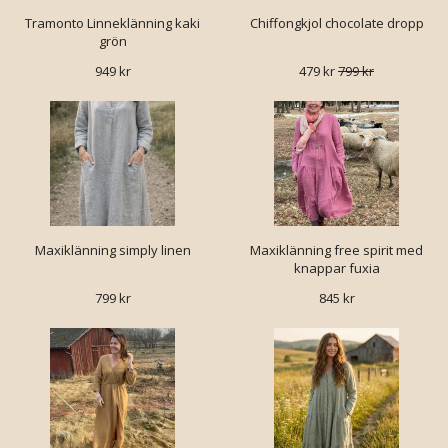
Tramonto Linneklänning kaki
Chiffongkjol chocolate dropp
grön
949 kr
479 kr
799 kr
Maxiklänning simply linen
Maxiklänning free spirit med
knappar fuxia
799 kr
845 kr