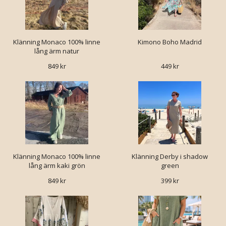
Klänning Monaco 100% linne
Kimono Boho Madrid
lång ärm natur
849 kr
449 kr
Klänning Monaco 100% linne
Klänning Derby i shadow
lång ärm kaki grön
green
849 kr
399 kr