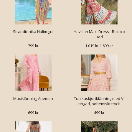
Strandtunika Halim gul
Havillah Maxi Dress - Rococo
Red
799 kr
1 019 kr
1 699 kr
Maxiklänning Anemon
Tunikaskjortklänning med V-
ringad, bohemiskt tryck
699 kr
499 kr