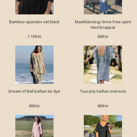
Bamboo spandex set black
Maxiklänning i linne Free spirit
med knappar
1 199 kr
849 kr
Dream of Bali kaftan tie dye
Tuscany kaftan oversize
899 kr
899 kr