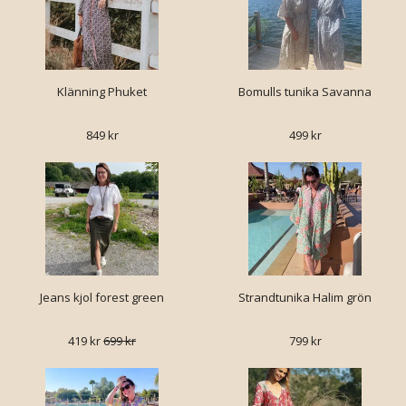
Klänning Phuket
Bomulls tunika Savanna
849 kr
499 kr
Jeans kjol forest green
Strandtunika Halim grön
419 kr
699 kr
799 kr