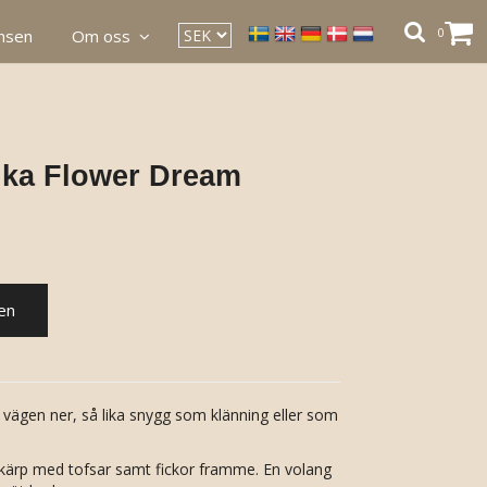
0
ansen
Om oss
ika Flower Dream
en
vägen ner, så lika snygg som klänning eller som
skärp med tofsar samt fickor framme. En volang