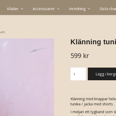
Kläder
Accessoarer
Inredning
Sista ch
ream
Klänning tun
599 kr
Lägg i korg
Klänning med knappar hela 
tunika / jacka med shorts .
I midjan ett tygband som 