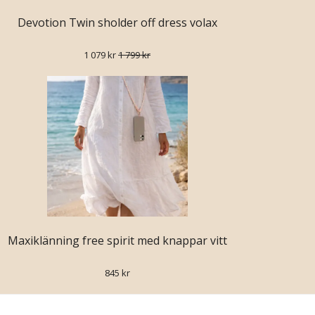
Devotion Twin sholder off dress volax
1 079 kr
1 799 kr
Maxiklänning free spirit med knappar vitt
845 kr