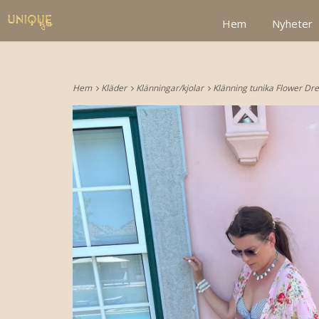
google2be2f34a47ed4aa3.html
Hem
Nyheter
Hem
Kläder
Klänningar/kjolar
Klänning tunika Flower D