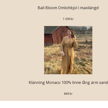
Bali Bloom Omlottkjol i maxilängd
1 399 kr
Klänning Monaco 100% linne lång ärm sand
849 kr