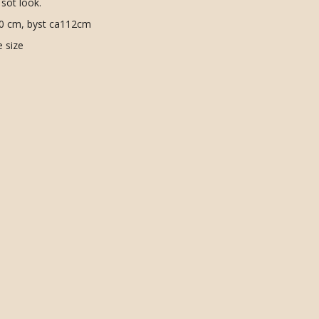
 söt look.
50 cm, byst ca112cm
e size