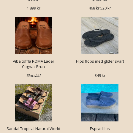
1 899 kr
468 kr
520 kr
Viba toffla ROMA Läder
Flips flops med glitter svart
Cognac Brun
Slutsåld
349 kr
Sandal Tropical Natural World
Espradillos