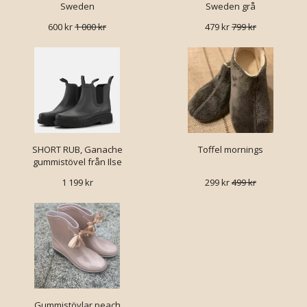
Sweden
Sweden grå
600 kr
1 000 kr
479 kr
799 kr
SHORT RUB, Ganache
Toffel mornings
gummistövel från Ilse
Jacobsen
1 199 kr
299 kr
499 kr
Gummistövlar peach