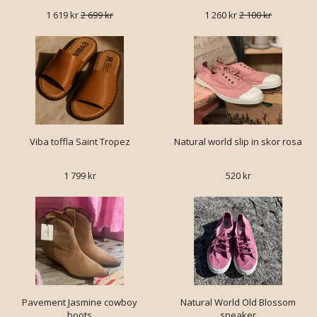
1 619 kr
2 699 kr
1 260 kr
2 100 kr
Viba toffla Saint Tropez
Natural world slip in skor rosa
1 799 kr
520 kr
Pavement Jasmine cowboy
Natural World Old Blossom
boots
sneaker