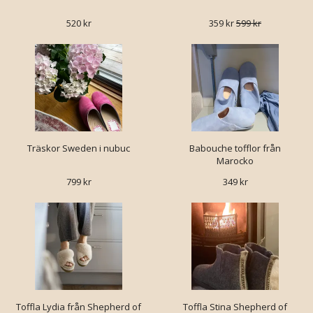
520 kr
359 kr
599 kr
Träskor Sweden i nubuc
Babouche tofflor från
Marocko
799 kr
349 kr
Toffla Lydia från Shepherd of
Toffla Stina Shepherd of