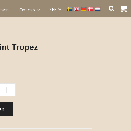
0
ansen
Om oss
aint Tropez
en