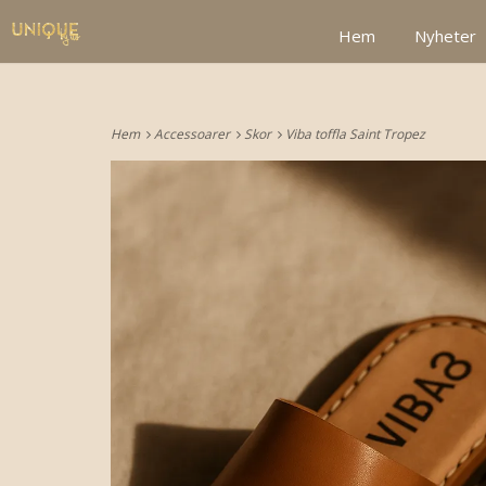
google2be2f34a47ed4aa3.html
Hem
Nyheter
Hem
Accessoarer
Skor
Viba toffla Saint Tropez