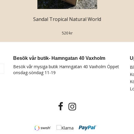
Sandal Tropical Natural World
520 kr
Besök vår butik- Hamngatan 40 Vaxholm
U
Besök vår mysiga butik Hamngatan 40 Vaxholm Öppet
B
a
onsdag-söndag 11-19
K
Kö
Lo