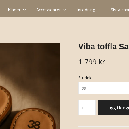
Kläder
Accessoarer
Inredning
Sista ch
Viba toffla S
1 799 kr
Storlek
38
Lägg i korg