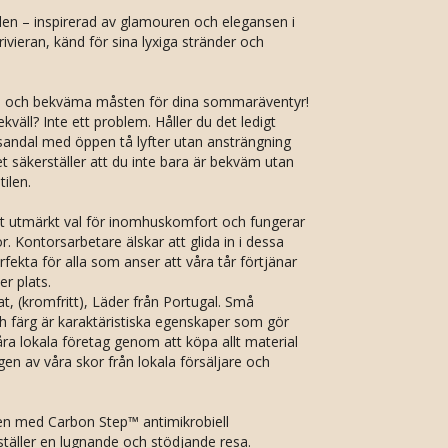
 – inspirerad av glamouren och elegansen i
ivieran, känd för sina lyxiga stränder och
a och bekväma måsten för dina sommaräventyr!
kväll? Inte ett problem. Håller du det ledigt
sandal med öppen tå lyfter utan ansträngning
ket säkerställer att du inte bara är bekväm utan
ilen.
 utmärkt val för inomhuskomfort och fungerar
 Kontorsarbetare älskar att glida in i dessa
fekta för alla som anser att våra tår förtjänar
er plats.
at, (kromfritt), Läder från Portugal. Små
ch färg är karaktäristiska egenskaper som gör
våra lokala företag genom att köpa allt material
gen av våra skor från lokala försäljare och
n med Carbon Step™️ antimikrobiell
ställer en lugnande och stödjande resa.