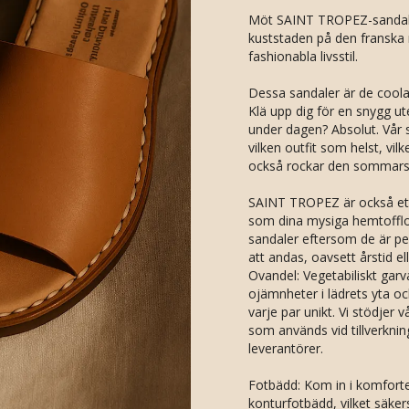
Möt SAINT TROPEZ-sandalen
kuststaden på den franska r
fashionabla livsstil.
Dessa sandaler är de cool
Klä upp dig för en snygg ute
under dagen? Absolut. Vår 
vilken outfit som helst, vil
också rockar den sommarst
SAINT TROPEZ är också ett
som dina mysiga hemtofflor.
sandaler eftersom de är per
att andas, oavsett årstid ell
Ovandel: Vegetabiliskt garv
ojämnheter i lädrets yta o
varje par unikt. Vi stödjer 
som används vid tillverknin
leverantörer.
Fotbädd: Kom in i komforte
konturfotbädd, vilket säker