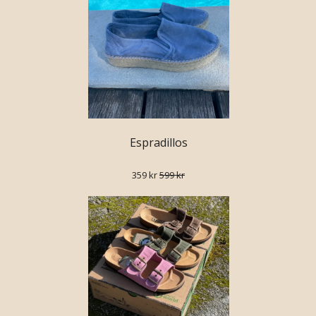
Espradillos
359 kr
599 kr