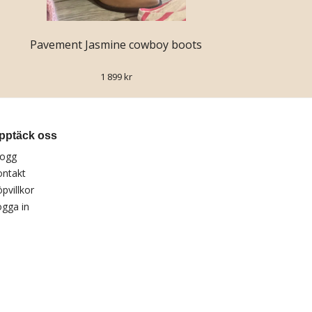
Pavement Jasmine cowboy boots
1 899 kr
pptäck oss
logg
ontakt
pvillkor
gga in