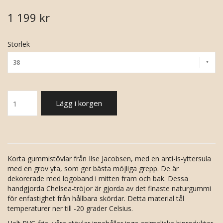
1 199 kr
Storlek
38
Lägg i korgen
Korta gummistövlar från Ilse Jacobsen, med en anti-is-yttersula
med en grov yta, som ger bästa möjliga grepp. De är
dekorerade med logoband i mitten fram och bak. Dessa
handgjorda Chelsea-tröjor är gjorda av det finaste naturgummi
för enfastighet från hållbara skördar. Detta material tål
temperaturer ner till -20 grader Celsius.