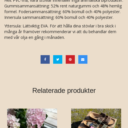
Helt PVC-fria, våra stövlar innehåller inga animaliska biprodukter.
Gummisammansättning: 52% rent naturgummi och 48% hemlig
formel. Fodersammansättning: 60% bomull och 40% polyester.
Innersula sammansättning: 60% bomull och 40% polyester.
Yttersula: Lättviktig EVA. För att hålla dina stövlar i bra skick i
många år framöver rekommenderar vi att du behandlar dem
med vår olja en gång i månaden.
Relaterade produkter