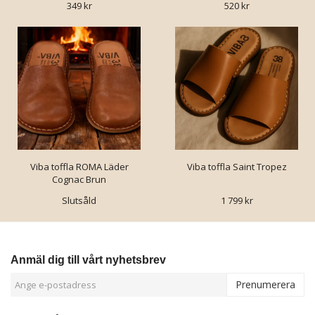
349 kr
520 kr
Viba toffla ROMA Läder
Viba toffla Saint Tropez
Cognac Brun
Slutsåld
1 799 kr
Anmäl dig till vårt nyhetsbrev
Prenumerera