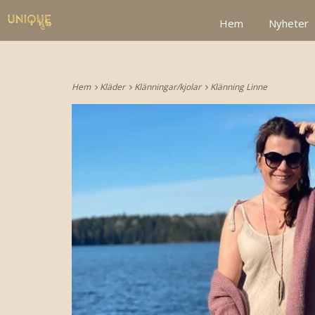
google2be2f34a47ed4aa3.html
Hem
Nyheter
Hem
Kläder
Klänningar/kjolar
Klänning Linne