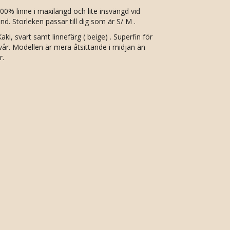
00% linne i maxilängd och lite insvängd vid
. Storleken passar till dig som är S/ M .
aki, svart samt linnefärg ( beige) . Superfin för
h vår. Modellen är mera åtsittande i midjan än
r.