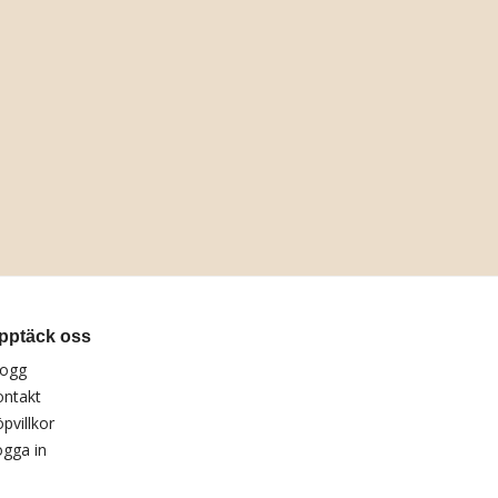
pptäck oss
logg
ontakt
pvillkor
gga in