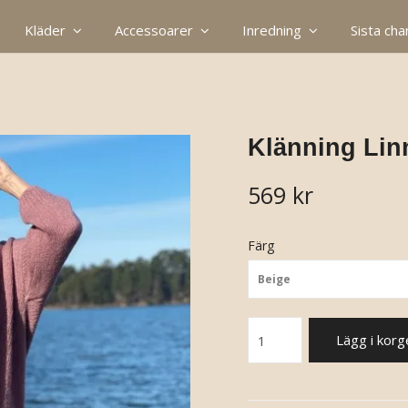
Kläder
Accessoarer
Inredning
Sista ch
Klänning Lin
569 kr
Färg
Beige
Lägg i korg