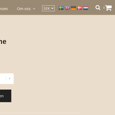
0
ansen
Om oss
ne
en