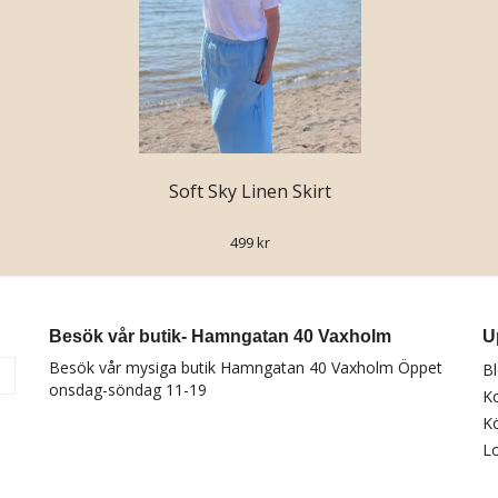
Soft Sky Linen Skirt
499 kr
Besök vår butik- Hamngatan 40 Vaxholm
U
Besök vår mysiga butik Hamngatan 40 Vaxholm Öppet
B
a
onsdag-söndag 11-19
K
Kö
Lo