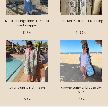
Maxiklänning i linne Free spirit
Bouquet Maxi Sheer klänning
med knappar
849 kr
1 199 kr
Strandtunika Halim grön
Kimono summer breeze sky
blue
799 kr
449 kr