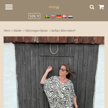
google2be2f34a47ed4aa3.html
Hem
Kläder
Klänningar/kjolar
Kaftan Marrakech