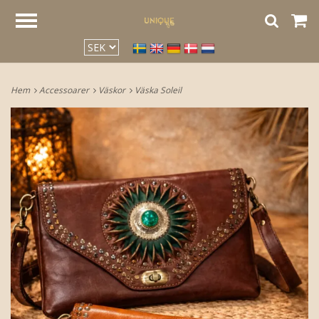
google2be2f34a47ed4aa3.html
Hem
Accessoarer
Väskor
Väska Soleil