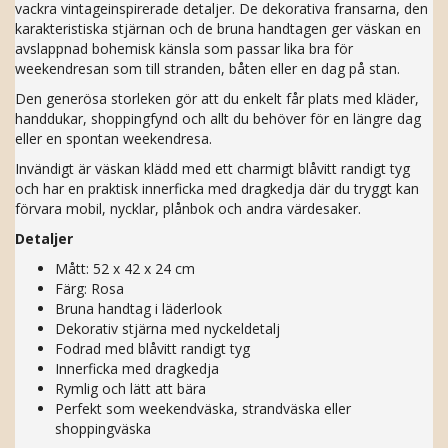
vackra vintageinspirerade detaljer. De dekorativa fransarna, den
karakteristiska stjärnan och de bruna handtagen ger väskan en
avslappnad bohemisk känsla som passar lika bra för
weekendresan som till stranden, båten eller en dag på stan.
Den generösa storleken gör att du enkelt får plats med kläder,
handdukar, shoppingfynd och allt du behöver för en längre dag
eller en spontan weekendresa.
Invändigt är väskan klädd med ett charmigt blåvitt randigt tyg
och har en praktisk innerficka med dragkedja där du tryggt kan
förvara mobil, nycklar, plånbok och andra värdesaker.
Detaljer
Mått: 52 x 42 x 24 cm
Färg: Rosa
Bruna handtag i läderlook
Dekorativ stjärna med nyckeldetalj
Fodrad med blåvitt randigt tyg
Innerficka med dragkedja
Rymlig och lätt att bära
Perfekt som weekendväska, strandväska eller
shoppingväska