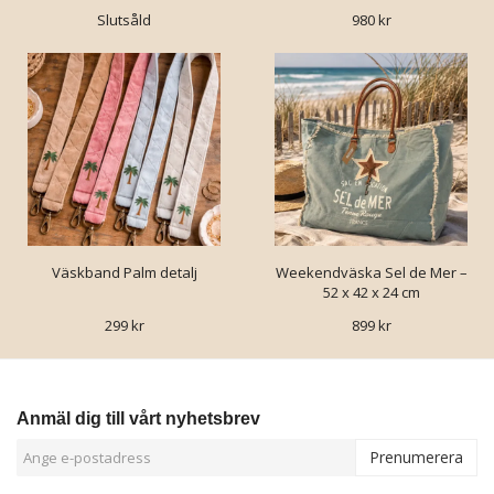
Slutsåld
980 kr
Väskband Palm detalj
Weekendväska Sel de Mer –
52 x 42 x 24 cm
299 kr
899 kr
Anmäl dig till vårt nyhetsbrev
Prenumerera