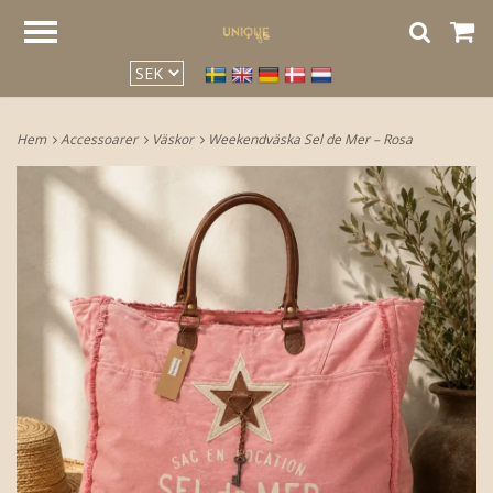
google2be2f34a47ed4aa3.html
Hem
Accessoarer
Väskor
Weekendväska Sel de Mer – Rosa