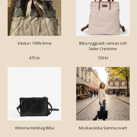
Väska i 100% linne
Biba ryggsäck canvas och
läder Crestone
475 kr
729 kr
Winona minibag Biba
Mockaväska Sienna svart