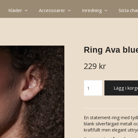
Kläder
Accessoarer
Inredning
Sista ch
Ring Ava blue
229 kr
Lägg i korg
En statement-ring med tydl
blank silverfärgad metall o
kraftfullt men elegant uttry