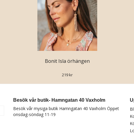
Bonit Isla örhängen
219 kr
Besök vår butik- Hamngatan 40 Vaxholm
U
Besök vår mysiga butik Hamngatan 40 Vaxholm Öppet
B
a
onsdag-söndag 11-19
K
Kö
Lo