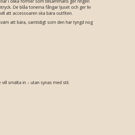
enar i olika former som tillsammans ger ringen
ntryck. De blåa tonerna fångar ljuset och ger liv
vill att accessoaren ska bära outfiten.
kväm att bära, samtidigt som den har tyngd nog
vill smälta in – utan synas med stil.