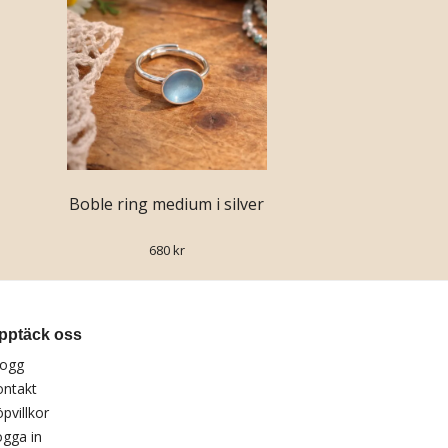
Boble ring medium i silver
680 kr
pptäck oss
logg
ontakt
pvillkor
gga in