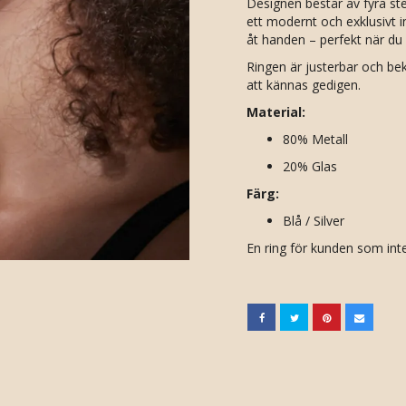
Designen består av fyra st
ett modernt och exklusivt i
åt handen – perfekt när du 
Ringen är justerbar och be
att kännas gedigen.
Material:
80% Metall
20% Glas
Färg:
Blå / Silver
En ring för kunden som inte 