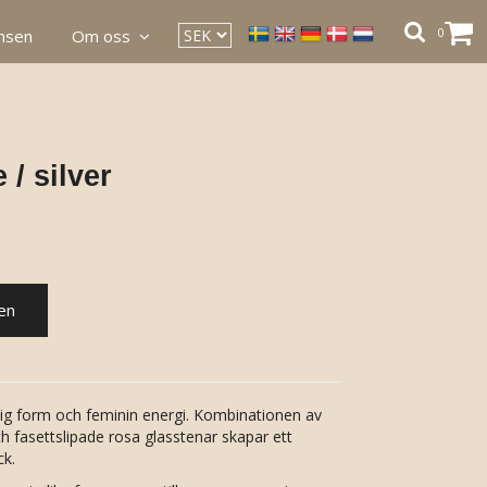
0
ansen
Om oss
 / silver
en
ig form och feminin energi. Kombinationen av
ch fasettslipade rosa glasstenar skapar ett
ck.