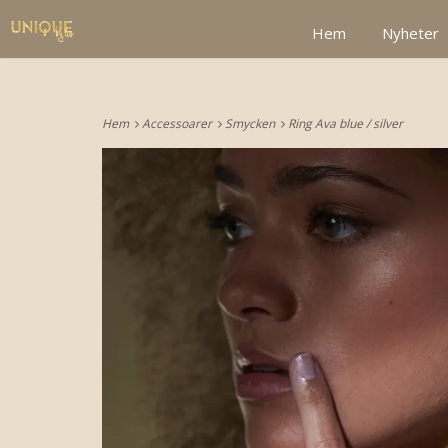
google2be2f34a47ed4aa3.html
Hem
Nyheter
Hem
Accessoarer
Smycken
Ring Ava blue / silver