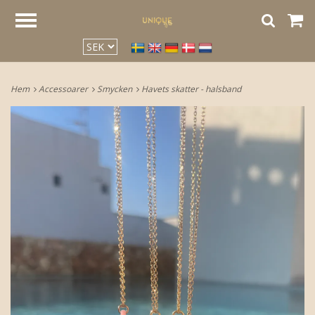
google2be2f34a47ed4aa3.html
Hem
Accessoarer
Smycken
Havets skatter - halsband