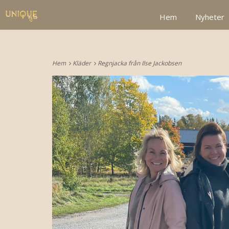
google2be2f34a47ed4aa3.html
Hem
Nyheter
Hem
Kläder
Regnjacka från Ilse Jackobsen