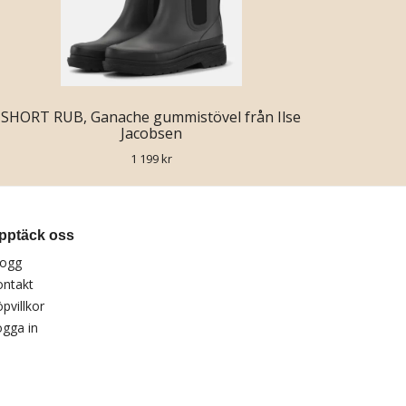
SHORT RUB, Ganache gummistövel från Ilse
Jacobsen
1 199 kr
pptäck oss
logg
ontakt
pvillkor
gga in