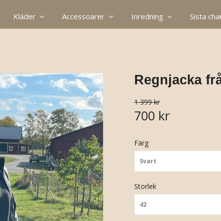
Kläder
Accessoarer
Inredning
Sista ch
Regnjacka fr
1 399 kr
700 kr
Färg
Svart
Storlek
42