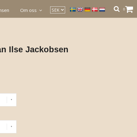
0
ansen
Om oss
ån Ilse Jackobsen