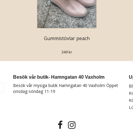
Gummistövlar peach
349 kr
Besök vår butik- Hamngatan 40 Vaxholm
U
Besök vår mysiga butik Hamngatan 40 Vaxholm Öppet
B
a
onsdag-söndag 11-19
K
Kö
Lo