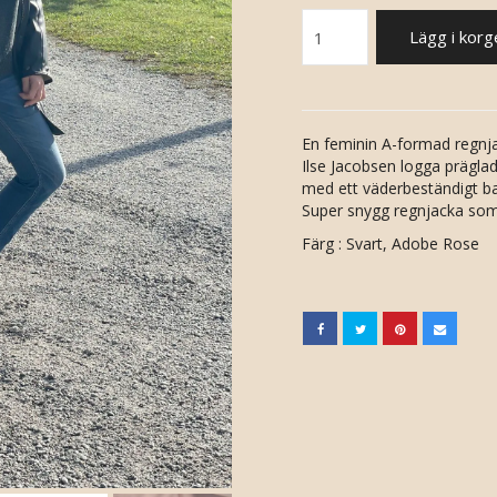
Lägg i korg
En feminin A-formad regnja
Ilse Jacobsen logga prägla
med ett väderbeständigt ba
Super snygg regnjacka som
Färg : Svart, Adobe Rose