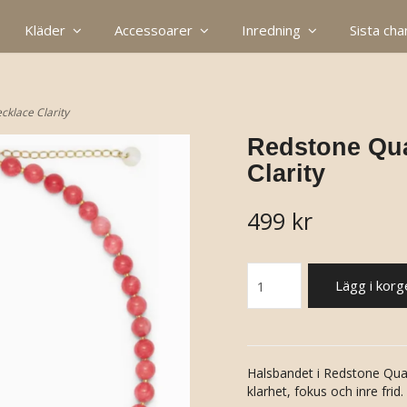
Kläder
Accessoarer
Inredning
Sista ch
cklace Clarity
Redstone Quar
Clarity
499 kr
Lägg i korg
Halsbandet i Redstone Quartz
klarhet, fokus och inre frid.