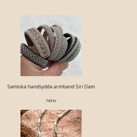
Samiska handsydda armband Siri Dam
749 kr