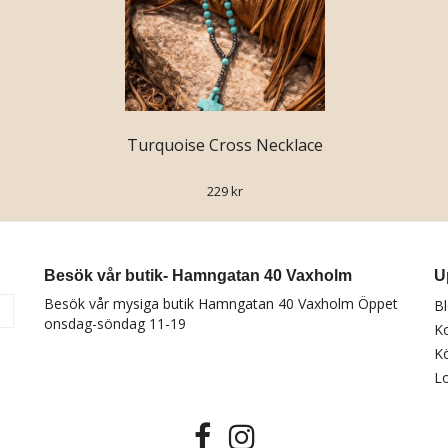
Turquoise Cross Necklace
229 kr
Besök vår butik- Hamngatan 40 Vaxholm
U
Besök vår mysiga butik Hamngatan 40 Vaxholm Öppet
B
a
onsdag-söndag 11-19
K
Kö
Lo