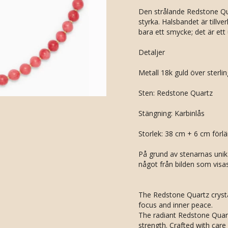
Den strålande Redstone Qua
styrka. Halsbandet är till
bara ett smycke; det är ett
Detaljer
Metall 18k guld över sterlin
Sten: Redstone Quartz
Stängning: Karbinlås
Storlek: 38 cm + 6 cm förl
På grund av stenarnas unik
något från bilden som visas
The Redstone Quartz crystal
focus and inner peace.
The radiant Redstone Quart
strength.
Crafted
with care