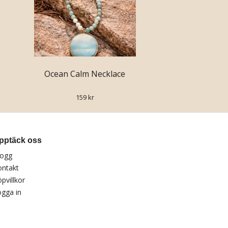
Ocean Calm Necklace
159 kr
pptäck oss
logg
ontakt
pvillkor
gga in