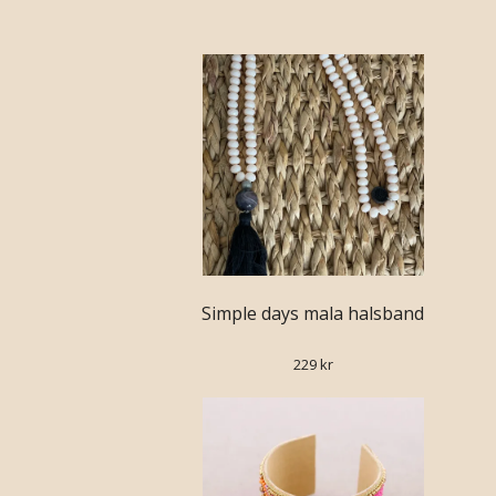
Simple days mala halsband
229 kr