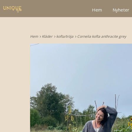
google2be2f34a47ed4aa3.html
Hem
Nyheter
Hem
Kläder
kofta/tröja
Cornelia kofta anthracite grey