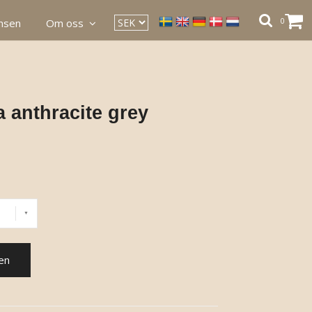
0
ansen
Om oss
a anthracite grey
en