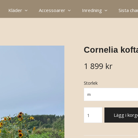
Kläder
Accessoarer
Inredning
Sista ch
Cornelia koft
1 899 kr
Storlek
m
Lägg i korg