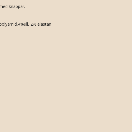
 med knappar.
polyamid,4%ull, 2% elastan