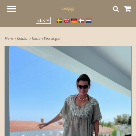
google2be2f34a47ed4aa3.html
Hem
Kläder
Kaftan Sea angel