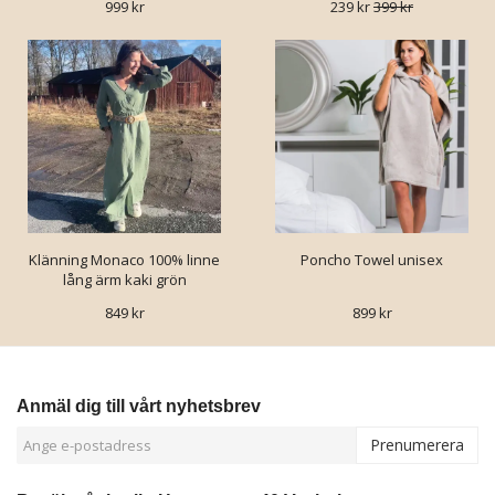
999 kr
239 kr
399 kr
Klänning Monaco 100% linne
Poncho Towel unisex
lång ärm kaki grön
849 kr
899 kr
Anmäl dig till vårt nyhetsbrev
Prenumerera