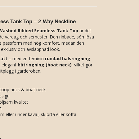
ss Tank Top – 2-Way Neckline
Washed Ribbed Seamless Tank Top
är det
åde vardag och semester. Den ribbade, sömlösa
de passform med hög komfort, medan den
 exklusiv och avslappnad look.
sätt
– med en feminin
rundad halsringning
n elegant
båtringning (boat neck)
, vilket gör
ritplagg i garderoben.
 scoop neck & boat neck
esign
öljsam kvalitet
m
m eller under kavaj, skjorta eller kofta