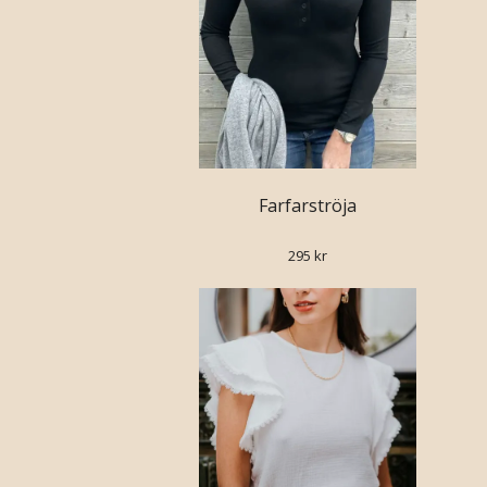
Farfarströja
295 kr