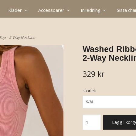
Kläder
Accessoarer
Inredning
Sista ch
Top – 2-Way Neckline
Washed Ribb
2-Way Neckli
329 kr
storlek
S/M
Lägg i korg