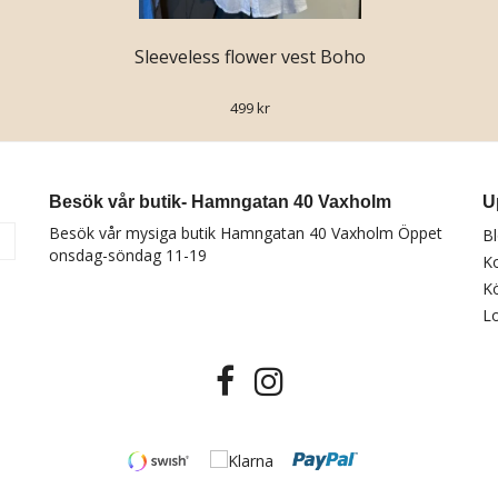
Sleeveless flower vest Boho
499 kr
Besök vår butik- Hamngatan 40 Vaxholm
U
Besök vår mysiga butik Hamngatan 40 Vaxholm Öppet
B
a
onsdag-söndag 11-19
K
Kö
Lo