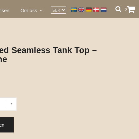
0
ansen
Om oss
ed Seamless Tank Top –
ne
en