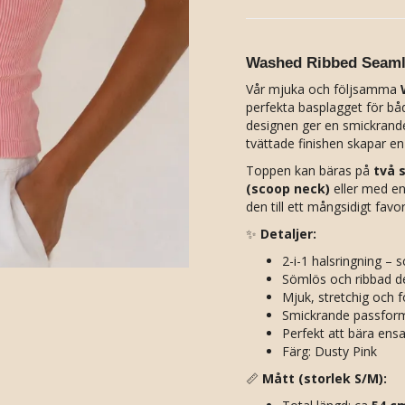
Washed Ribbed Seamle
Vår mjuka och följsamma
perfekta basplagget för b
designen ger en smickran
tvättade finishen skapar en
Toppen kan bäras på
två 
(scoop neck)
eller med e
den till ett mångsidigt favo
✨
Detaljer:
2-i-1 halsringning –
Sömlös och ribbad d
Mjuk, stretchig och f
Smickrande passfor
Perfekt att bära ensa
Färg: Dusty Pink
📏
Mått (storlek S/M):