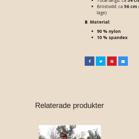
Total längd: ca
54 c
Bröstvidd: ca
56 cm
läge)
🧵
Material:
90 % nylon
10 % spandex
Relaterade produkter