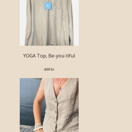
YOGA Top, Be-you-tiful
499 kr