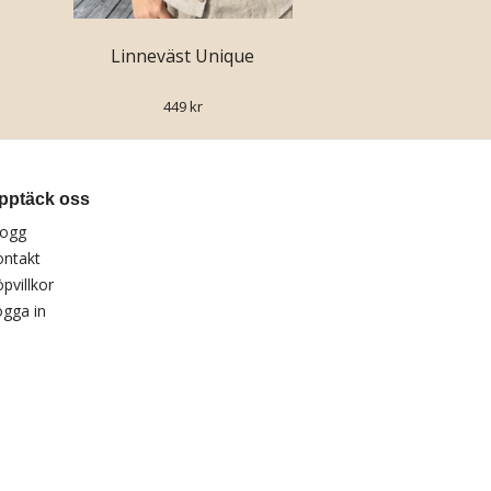
Linneväst Unique
449 kr
pptäck oss
logg
ontakt
pvillkor
gga in