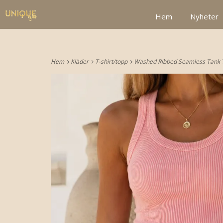
google2be2f34a47ed4aa3.html
Hem
Nyheter
Hem
Kläder
T-shirt/topp
Washed Ribbed Seamless Tank 