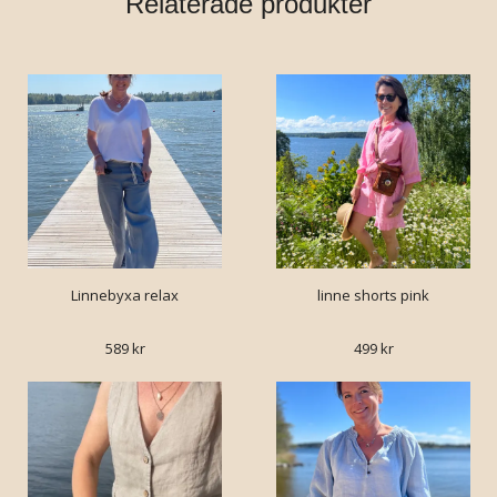
Relaterade produkter
Linnebyxa relax
linne shorts pink
589 kr
499 kr