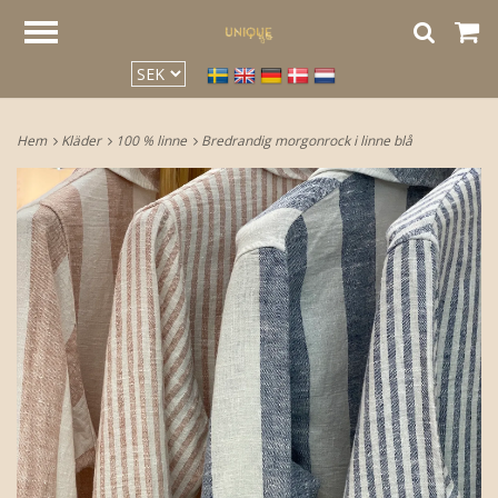
google2be2f34a47ed4aa3.html
Hem
Kläder
100 % linne
Bredrandig morgonrock i linne blå