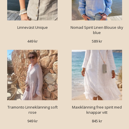
Linneväst Unique
Nomad Spirit Linen Blouse sky
blue
449 kr
589 kr
Tramonto Linneklänning soft
Maxiklänning free spirit med
rose
knappar vitt
949 kr
845 kr