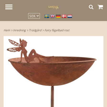
google2be2f34a47ed4aa3.html
Hem
Inredning
Trädgård
Fairy fågelbad rost