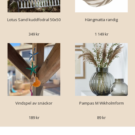
Lotus Sand kuddfodral 50x50
Hängmatta randig
349 kr
1 149 kr
Vindspel av snäckor
Pampas M Wikholmform
189 kr
89 kr