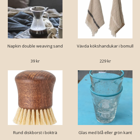
Napkin double weaving sand
Vävda kökshandukar i bomull
39 kr
229 kr
Rund diskborst i bokträ
Glas med blå eller grön kant