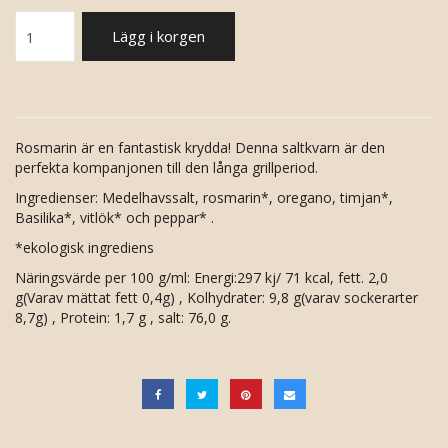
Lägg i korgen
Rosmarin är en fantastisk krydda! Denna saltkvarn är den
perfekta kompanjonen till den långa grillperiod.
Ingredienser: Medelhavssalt, rosmarin*, oregano, timjan*,
Basilika*, vitlök* och peppar* .
*ekologisk ingrediens
Näringsvärde per 100 g/ml: Energi:297 kj/ 71 kcal, fett. 2,0
g(Varav mättat fett 0,4g) , Kolhydrater: 9,8 g(varav sockerarter
8,7g) , Protein: 1,7 g , salt: 76,0 g.