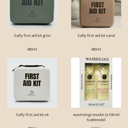
Safly first aid kit grön
Safly first aid kit sand
489 kr
489 kr
Safly first aid kit vit
washologi resekit 2x100 ml
tvättmedel