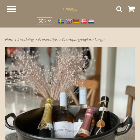
google2be2f34a47ed4aa3.html
Hem
Inredning
Presenttips
Champangekylare Large