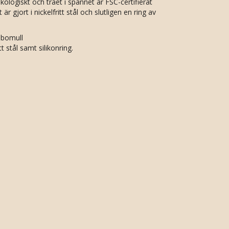
kologiskt och träet i spännet är FSC-certifierat
är gjort i nickelfritt stål och slutligen en ring av
 bomull
tt stål samt silikonring.