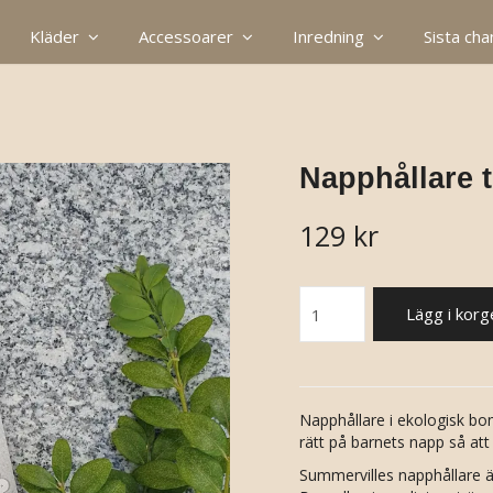
Kläder
Accessoarer
Inredning
Sista ch
Napphållare 
129 kr
Lägg i korg
Napphållare i ekologisk bo
rätt på barnets napp så att
Summervilles napphållare är 