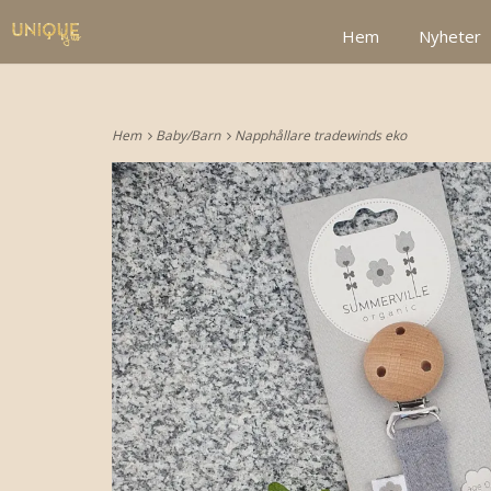
google2be2f34a47ed4aa3.html
Hem
Nyheter
Hem
Baby/Barn
Napphållare tradewinds eko