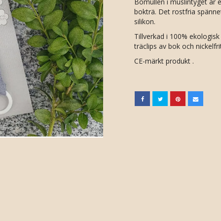
Bomullen i muslintyget är e
bokträ. Det rostfria spännet 
silikon.
Tillverkad i 100% ekologisk
träclips av bok och nickelfri
CE-märkt produkt .