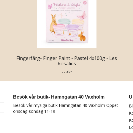
Fingerfärg- Finger Paint - Pastel 4x100g - Les
Rosalies
229 kr
Besök vår butik- Hamngatan 40 Vaxholm
U
Besök vår mysiga butik Hamngatan 40 Vaxholm Öppet
B
a
onsdag-söndag 11-19
K
Kö
Lo