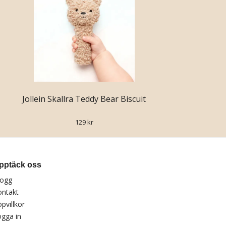
Jollein Skallra Teddy Bear Biscuit
129 kr
pptäck oss
logg
ontakt
pvillkor
gga in