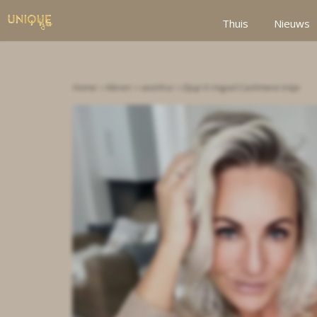
google2be2f34a47ed4aa3.html
Thuis
Nieuws
Home
Kleren
vest/trui
Djup V-ringad Cashmere tröja