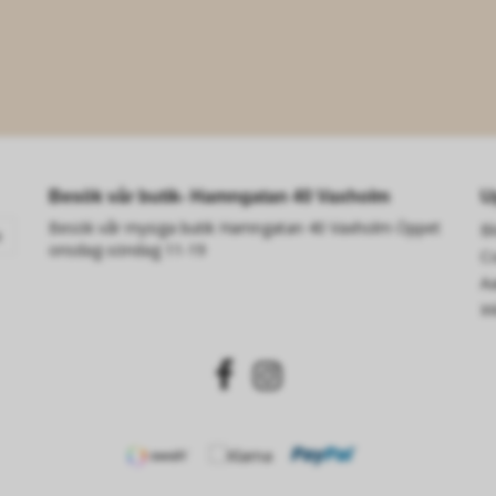
Besök vår butik- Hamngatan 40 Vaxholm
U
Besök vår mysiga butik Hamngatan 40 Vaxholm Öppet
B
a
onsdag-söndag 11-19
C
A
In