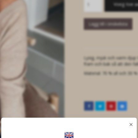
Voeg toe a
Lägg till i önskelista
Lyxig, mjuk och varm djup 
fram och bak så att den fall
Material: 70 % ull och 30 
×