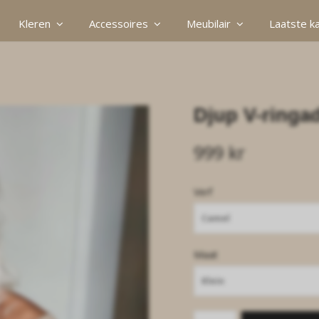
Kleren
Accessoires
Meubilair
Laatste k
Djup V-ringa
999 kr
Verf
Camel
Maat
Klein