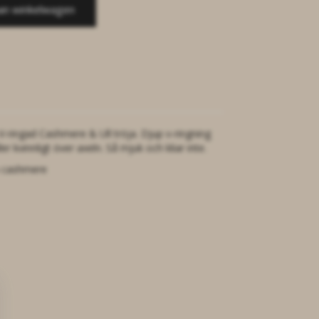
an winkelwagen
V-ringad Cashmere & Ull tröja. Djup v-ringning
er kvinnligt över axeln. Så mjuk och kliar inte.
% cashmere