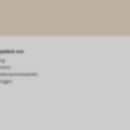
pptäck oss
log
ontact
ankoopvoorwaarden
loggen