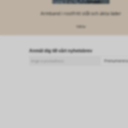
Armband i rostfritt stål och äkta läder
199 kr
Anmäl dig till vårt nyhetsbrev
Prenumerer