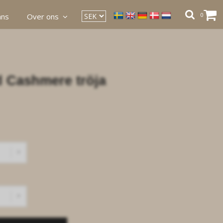
0
ans
Over ons
d Cashmere tröja