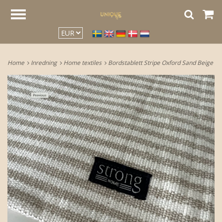
google2be2f34a47ed4aa3.html
Home
Inredning
Home textiles
Bordstablett Stripe Oxford Sand Beige