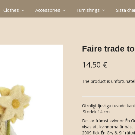
Clothes
Accessories
Furnishings
Sista ch
Faire trade 
14,50 €
The product is unfortunatel
Otroligt ljuvliga tuvade k
.Storlek 14 cm.
Det är främst kvinnor Én G
visas att kvinnorna är bäst f
2009 fick Én Gry & Sif rättv