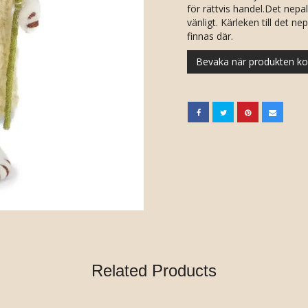
för rättvis handel.Det nepa
vänligt. Kärleken till det n
finnas där.
Bevaka när produkten ko
Related Products