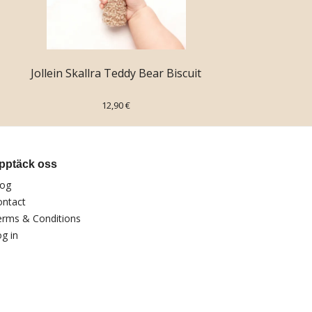
Jollein Skallra Teddy Bear Biscuit
12,90 €
pptäck oss
log
ontact
erms & Conditions
g in