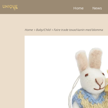
google2be2f34a47ed4aa3.html
Home
News
Home
Baby/Child
Faire trade tovad kanin med blomma