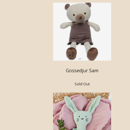
Gossedjur Sam
Sold Out