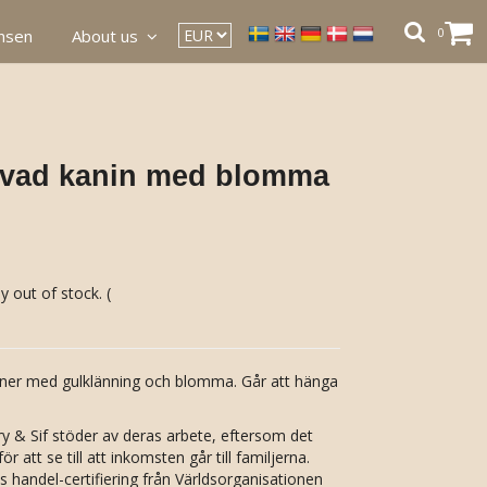
0
ansen
About us
tovad kanin med blomma
y out of stock. (
aniner med gulklänning och blomma. Går att hänga
ry & Sif stöder av deras arbete, eftersom det
ör att se till att inkomsten går till familjerna.
is handel-certifiering från Världsorganisationen