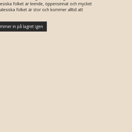
lesiska folket är leende, öppensinnat och mycket
epalesiska folket är stor och kommer alltid att
mmer in på lagret igen