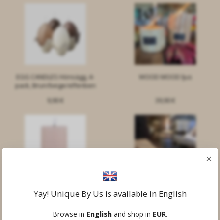
EGG CANDLES Hönsägg, 4-
WOOD MOOD ljus
pack, Brun/beige/elfenben
9,90 €
39,90 €
×
Blockljus LED ink. batteri
Ljustake/ stumpbrännare i
Yay! Unique By Us is available in English
gjutjärn och keramik
19,90 €
34,90 €
Browse in
English
and shop in
EUR
.