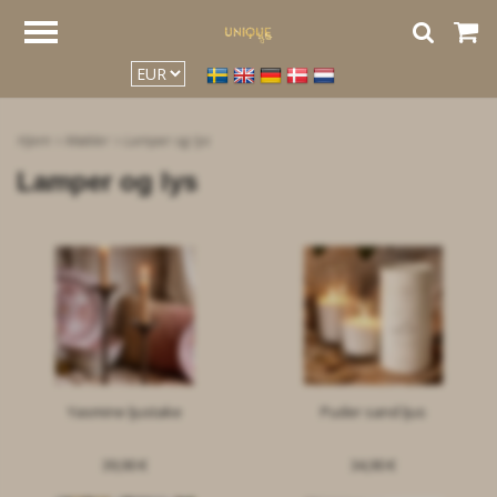
google2be2f34a47ed4aa3.html
Hjem
Møbler
Lamper og lys
Lamper og lys
Yasmine ljustake
Puder sand ljus
39,90 €
34,90 €