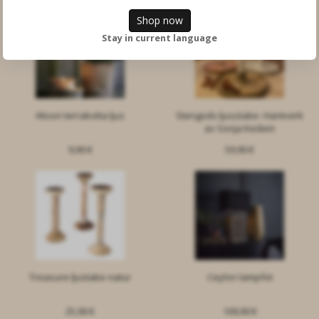
Shop now
Stay in current language
Alison terrakotta ljus
Stengods ljusstake- Hantverk
av Sonja Kedem
9,90 €
59,90 €
Treasure ljustake natur
Ceylon lampfot
25,90 €
109,90 €