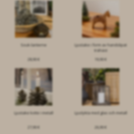
Souk-lanterne
Ljustake i form av handslipat
trähäst
28,90 €
19,90 €
Ljustake kotte i metall
Ljuslykta med glas och metall
27,90 €
26,90 €