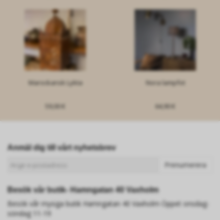
Marockansk Lykta
Nora lampfot
59,00 €
64,90 €
Anmäl dig till vårt nyhetsbrev
Prenumerera
Besök vår butik- Hamngatan 40 Vaxholm
Besök vår mysiga butik Hamngatan 40 Vaxholm Öppet onsdag-
söndag 11-19